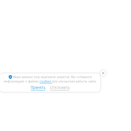
✕
Ваши данные под надёжной защитой. Мы собираем
информацию о файлах
cookies
для улучшения работы сайта.
Принять
Отклонить
8 800 775 6207
Стать дилером
WiseWater
бесплатные звонки по России
mail@wisewater.ru