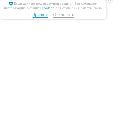
Ваши данные под надёжной защитой. Мы собираем
информацию о файлах
cookies
для улучшения работы сайта.
Принять
Отклонить
8 800 775 6207
Стать дилером
WiseWater
бесплатные звонки по России
mail@wisewater.ru
Пн - Пт, с 8:00 до 18:00 по
Москва, Киевское шоссе,
мск
Бизнес-парк
«Румянцево», корпус А, 1
подъезд, 4 этаж
Санкт-Петербург, Ленинский пр-т, 168. Бизнес-центр
«Энергия», офис 613