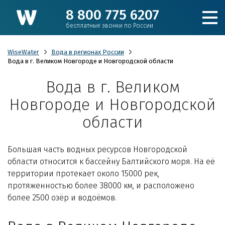
8 800 775 6207
бесплатные звонки по России
WiseWater
Вода в регионах России
Вода в г. Великом Новгороде и Новгородской области
Вода в г. Великом
Подобрать фильтр
Новгороде и Новгородской
Каталог
области
Для коттеджа
Большая часть водных ресурсов Новгородской
области относится к бассейну Балтийского моря. На её
Кулеры и пурифайеры
территории протекает около 15000 рек,
протяженностью более 38000 км, и расположено
более 2500 озёр и водоёмов.
Для производства и ЖКХ