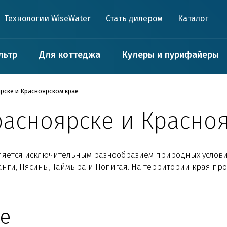
Технологии WiseWater
Стать дилером
Каталог
льтр
Для коттеджа
Кулеры и пурифайеры
ярске и Красноярском крае
Красноярске и Красно
ляется исключительным разнообразием природных условий
анги, Пясины, Таймыра и Попигая. На территории края прот
е