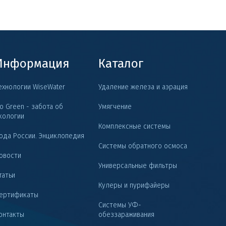
Информация
Каталог
ехнологии WiseWater
Удаление железа и аэрация
o Green - забота об
Умягчение
кологии
Комплексные системы
ода России. Энциклопедия
Системы обратного осмоса
овости
Универсальные фильтры
татьи
Кулеры и пурифайеры
ертификаты
Системы УФ-
онтакты
обеззараживания