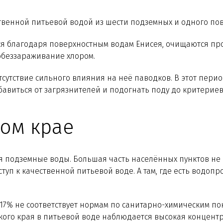
твенной питьевой водой из шести подземных и одного пов
благодаря поверхностным водам Енисея, очищаются прох
обеззараживание хлором.
тсутствие сильного влияния на неё паводков. В этот пери
авиться от загрязнителей и подогнать поду до критерие
ом крае
 подземные воды. Большая часть населённых пунктов не
туп к качественной питьевой воде. А там, где есть водо
7% не соответствует нормам по санитарно-химическим пока
го края в питьевой воде наблюдается высокая концентра