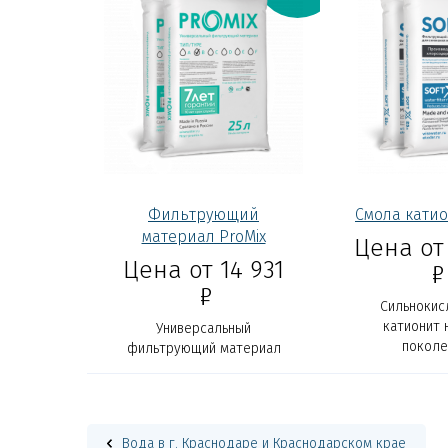
Фильтрующий
Смола катио
материал ProMix
Цена от 
Цена от 14 931
Р
Р
Сильнокис
катионит 
Универсальный
поколе
фильтрующий материал
ProMix
Вода в г. Краснодаре и Краснодарском крае