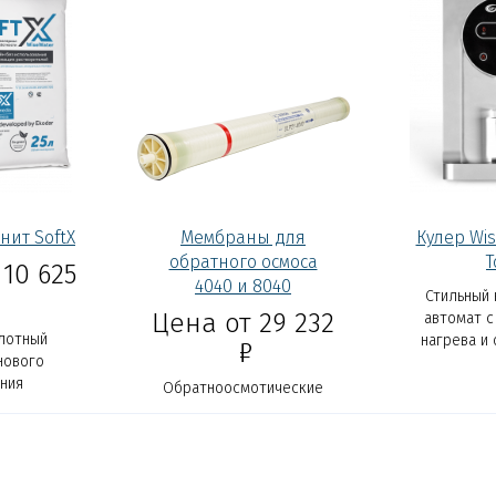
нит SoftX
Мембраны для
Кулер Wis
обратного осмоса
T
10 625
4040 и 8040
Стильный 
Цена от 29 232
автомат с
лотный
нагрева и
Р
нового
Ультраф
ния
обеззар
Обратноосмотические
обеспечива
мембраны для
защиту о
коммерческого и
промышленного
использования