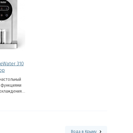
eWater 310
op
настольный
 функциями
 охлаждения.
иолетовое
аживание
ет надежную
т бактерий.
Вода в Крыму