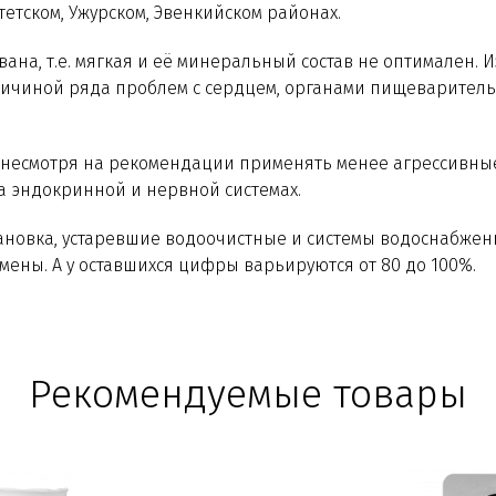
тетском, Ужурском, Эвенкийском районах.
на, т.е. мягкая и её минеральный состав не оптимален. 
причиной ряда проблем с сердцем, органами пищеварител
 несмотря на рекомендации применять менее агрессивные 
а эндокринной и нервной системах.
ановка, устаревшие водоочистные и системы водоснабжения
амены. А у оставшихся цифры варьируются от 80 до 100%.
Рекомендуемые товары