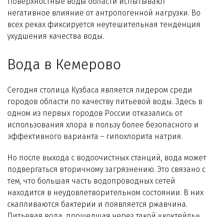
Поверхностные воды области испытывают
Технологии WiseWater
негативное влияние от антропогенной нагрузки. Во
всех реках фиксируется неутешительная тенденция
Стать дилером
ухудшения качества воды.
Контакты
Вода в Кемерово
Сегодня столица Кузбаса является лидером среди
городов области по качеству питьевой воды. Здесь в
одном из первых городов России отказались от
использования хлора в пользу более безопасного и
эффективного варианта – гипохлорита натрия.
Но после выхода с водоочистных станций, вода может
подвергаться вторичному загрязнению. Это связано с
тем, что большая часть водопроводных сетей
находится в неудовлетворительном состоянии. В них
скапливаются бактерии и появляется ржавчина.
Питьевая вода, прошедшая через такой «коктейль»,