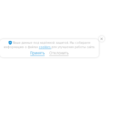
✕
Ваши данные под надёжной защитой. Мы собираем
информацию о файлах
cookies
для улучшения работы сайта.
Принять
Отклонить
8 800 775 6207
Стать дилером
WiseWater
бесплатные звонки по России
mail@wisewater.ru
Пн - Пт, с 8:00 до 18:00 по
Москва, Киевское шоссе,
мск
Бизнес-парк
«Румянцево», корпус А, 1