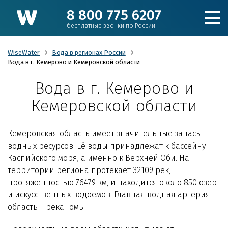
8 800 775 6207
бесплатные звонки по России
WiseWater
Вода в регионах России
Вода в г. Кемерово и Кемеровской области
Вода в г. Кемерово и
Подобрать фильтр
Кемеровской области
Каталог
К
емеровская область имеет значительные запасы
водных ресурсов. Её воды принадлежат к бассейну
Для коттеджа
Каспийского моря, а именно к Верхней Оби. На
территории региона протекает 32109 рек,
Кулеры и пурифайеры
протяженностью 76479 км, и находится около 850 озёр
и искусственных водоёмов. Главная водная артерия
Для производства и ЖКХ
область – река Томь.