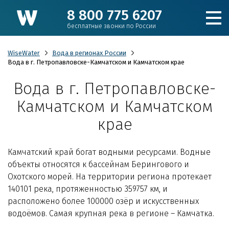
8 800 775 6207
бесплатные звонки по России
WiseWater
Вода в регионах России
Вода в г. Петропавловске-Камчатском и Камчатском крае
Вода в г. Петропавловске-
Подобрать фильтр
Камчатском и Камчатском
Каталог
крае
Для коттеджа
Камчатский край богат водными ресурсами. Водные
объекты относятся к бассейнам Берингового и
Кулеры и пурифайеры
Охотского морей. На территории региона протекает
140101 река, протяженностью 359757 км, и
расположено более 100000 озёр и искусственных
Для производства и ЖКХ
водоёмов. Самая крупная река в регионе – Камчатка.