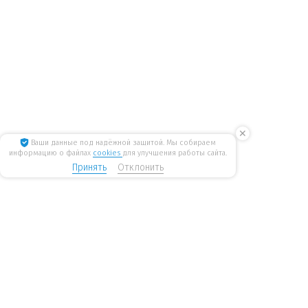
✕
Ваши данные под надёжной защитой. Мы собираем
информацию о файлах
cookies
для улучшения работы сайта.
Принять
Отклонить
8 800 775 6207
Стать дилером
WiseWater
бесплатные звонки по России
mail@wisewater.ru
Пн - Пт, с 8:00 до 18:00 по
Москва, Киевское шоссе,