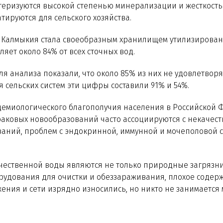
еризуются высокой степенью минерализации и жесткостью
атируются для сельского хозяйства.
, Калмыкия стала своеобразным хранилищем утилизирован
ляет около 84% от всех сточных вод.
ля анализа показали, что около 85% из них не удовлетво
я сельских систем эти цифры составили 91% и 54%.
демиологического благополучия населения в Российской Ф
раковых новообразований часто ассоциируются с некачест
ваний, проблем с эндокринной, иммунной и мочеполовой 
ественной воды являются не только природные загрязнит
орудования для очистки и обеззараживания, плохое содерж
ния и сети изрядно износились, но никто не занимается