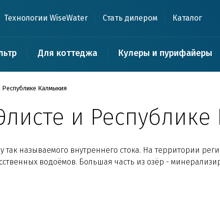
Технологии WiseWater
Стать дилером
Каталог
льтр
Для коттеджа
Кулеры и пурифайеры
 и Республике Калмыкия
 Элисте и Республик
у так называемого внутреннего стока. На территории рег
кусственных водоёмов. Большая часть из озёр - минерализ