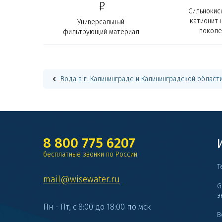
Р
Сильнокис
катионит 
Универсальный
поколе
фильтрующий материал
ProMix
Вода в г. Калининграде и Калининградской област
8 800 775 6207
бесплатные звонки по России
Т
mail@wisewater.ru
G
э
Пн - Пт, с 8:00 до 18:00 по мск
В