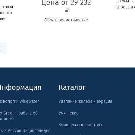
Цена от 29 232
автомат с
лотный
нагрева и
Р
нового
Ультраф
ния
обеззар
Обратноосмотические
обеспечива
мембраны для
защиту о
коммерческого и
промышленного
использования
и
Информация
Каталог
ехнологии WiseWater
Удаление железа и аэрация
o Green - забота об
Умягчение
кологии
Комплексные системы
ода России. Энциклопедия