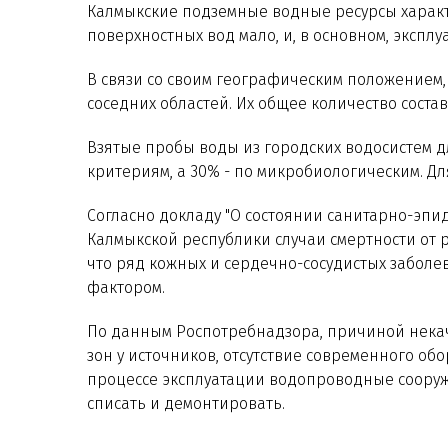
Калмыкские подземные водные ресурсы характ
поверхностных вод мало, и, в основном, эксплу
В связи со своим географическим положением
соседних областей. Их общее количество состав
Взятые пробы воды из городских водосистем д
критериям, а 30% - по микробиологическим. Дл
Согласно докладу "О состоянии санитарно-эпи
Калмыкской республики случаи смертности от 
что ряд кожных и сердечно-сосудистых заболе
фактором.
По данным Роспотребнадзора, причиной некач
зон у источников, отсутствие современного об
процессе эксплуатации водопроводные сооруже
списать и демонтировать.