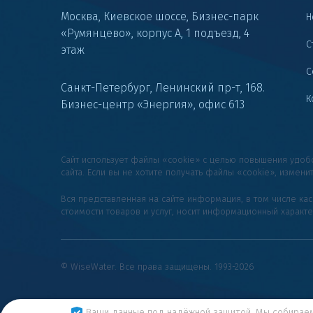
Москва, Киевское шоссе, Бизнес-парк
Н
«Румянцево», корпус А, 1 подъезд, 4
С
этаж
С
Санкт-Петербург, Ленинский пр-т, 168.
К
Бизнес-центр «Энергия», офис 613
Сайт использует файлы «cookie» с целью повышения удо
сайта. Если вы не хотите получать файлы «cookie», измени
Вся представленная на сайте информация, в том числе ка
стоимости товаров и услуг, носит информационный характ
© WiseWater. Все права защищены. 1993-2026
Ваши данные под надёжной защитой. Мы собира