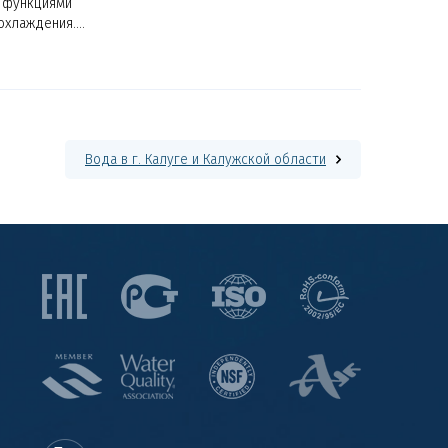
 функциями
 охлаждения.
иолетовое
аживание
ет надежную
т бактерий.
Вода в г. Калуге и Калужской области