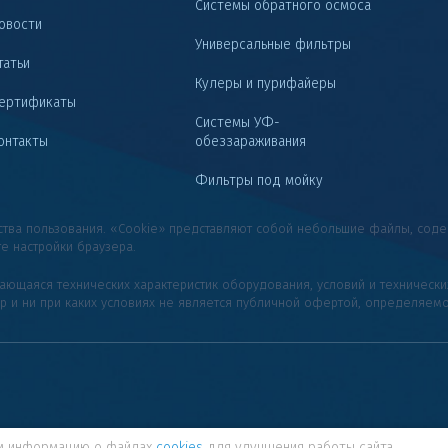
Системы обратного осмоса
овости
Универсальные фильтры
татьи
Кулеры и пурифайеры
ертификаты
Системы УФ-
онтакты
обеззараживания
Фильтры под мойку
бства пользования. «Cookie» представляют собой небольшие файлы, с
те настройки браузера.
сающаяся технических характеристик оборудования, условий и техническ
ер и ни при каких условиях не является публичной офертой, определяем
ем информацию о файлах
cookies
для улучшения работы сайта.