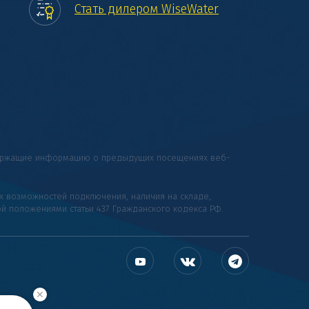
Стать дилером WiseWater
одержащие информацию о предыдущих посещениях веб-
их возможностей подключения, наличия на складе,
ой положениями статьи 437 Гражданского кодекса РФ.
✕