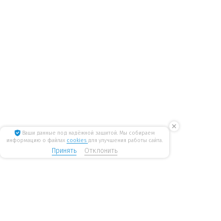
✕
Ваши данные под надёжной защитой. Мы собираем
информацию о файлах
cookies
для улучшения работы сайта.
Принять
Отклонить
8 800 775 6207
Стать дилером
WiseWater
бесплатные звонки по России