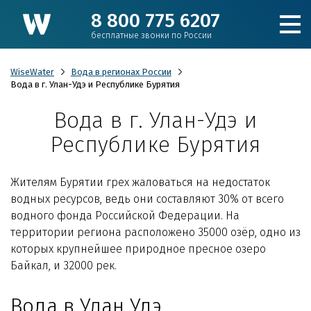
8 800 775 6207
бесплатные звонки по России
WiseWater
Вода в регионах России
Вода в г. Улан-Удэ и Республике Бурятия
Вода в г. Улан-Удэ и
Подобрать фильтр
Республике Бурятия
Каталог
Жителям Бурятии грех жаловаться на недостаток
водных ресурсов, ведь они составляют 30% от всего
Для коттеджа
водного фонда Российской Федерации. На
территории региона расположено 35000 озёр, одно из
Кулеры и пурифайеры
которых крупнейшее природное пресное озеро
Байкал, и 32000 рек.
Для производства и ЖКХ
Вода в Улан Удэ