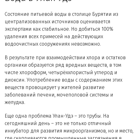
Технологии WiseWater
Состояние питьевой воды в столице Бурятии из
Стать дилером
централизованных источников оценивается
экспертами как стабильное. Но добиться 100%
удаления всех примесей на действующих
Контакты
водоочистных сооружениях невозможно.
В результате при взаимодействии хлора и остатков
органики образуется ряд вредных веществ, в том
числе хлороформ, четырёххлористый углерод и
диоксин. Употребление воды с содержанием этих
веществ провоцирует у жителей развитие
заболеваний печени, мочеполовой системы и
желудка.
Еще одна проблема Улан-Удэ – это трубы. На
сегодняшний день – это не только отличный
инкубатор для развития микроорганизмов, но и место,
где скапливаются промышленные загрязнения в