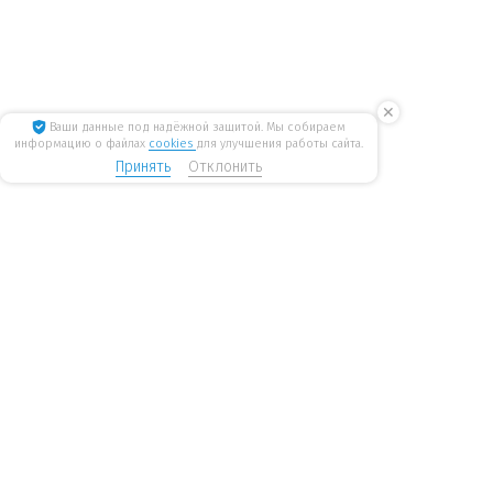
✕
Ваши данные под надёжной защитой. Мы собираем
информацию о файлах
cookies
для улучшения работы сайта.
Принять
Отклонить
8 800 775 6207
Стать дилером
WiseWater
бесплатные звонки по России
mail@wisewater.ru
Пн - Пт, с 8:00 до 18:00 по
Москва, Киевское шоссе,
мск
Бизнес-парк
«Румянцево», корпус А, 1
подъезд, 4 этаж