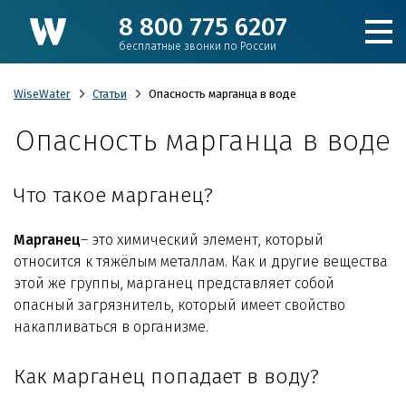
8 800 775 6207
бесплатные звонки по России
WiseWater
Статьи
Опасность марганца в воде
Опасность марганца в воде
Подобрать фильтр
Что такое марганец?
Каталог
Марганец
– это химический элемент, который
Для коттеджа
относится к тяжёлым металлам. Как и другие вещества
этой же группы, марганец представляет собой
опасный загрязнитель, который имеет свойство
Кулеры и пурифайеры
накапливаться в организме.
Для производства и ЖКХ
Как марганец попадает в воду?