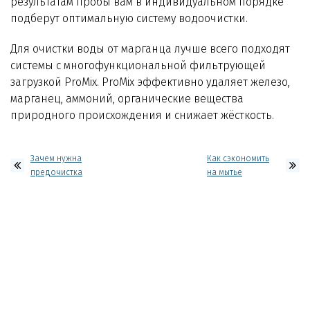
результатам пробы вам в индивидуальном порядке
подберут оптимальную систему водоочистки.
Для очистки воды от марганца лучше всего подходят
системы с многофункциональной фильтрующей
загрузкой ProMix. ProMix эффективно удаляет железо,
марганец, аммоний, органические вещества
природного происхождения и снижает жёсткость.
Зачем нужна
Как сэкономить
предочистка
на мытье
перед
посуды?
мембранным
элементом в
обратном
осмосе?