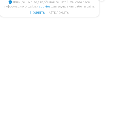
Ваши данные под надёжной защитой. Мы собираем
информацию о файлах
cookies
для улучшения работы сайта.
Принять
Отклонить
8 800 775 6207
Стать дилером
WiseWater
бесплатные звонки по России
mail@wisewater.ru
Пн - Пт, с 8:00 до 18:00 по
Москва, Киевское шоссе,
мск
Бизнес-парк
«Румянцево», корпус А, 1
подъезд, 4 этаж
Санкт-Петербург, Ленинский пр-т, 168. Бизнес-центр
«Энергия», офис 613
Информация
Каталог