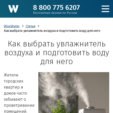
8 800 775 6207
бесплатные звонки по России
WiseWater
Статьи
Как выбрать увлажнитель воздуха и подготовить воду для него
Как выбрать увлажнитель
Подобрать фильтр
воздуха и подготовить воду
Каталог
для него
Для коттеджа
Жители
городских
Кулеры и пурифайеры
квартир и
домов часто
забывают о
Для производства и ЖКХ
проветривании
помещений.