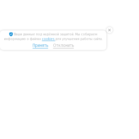
✕
Ваши данные под надёжной защитой. Мы собираем
информацию о файлах
cookies
для улучшения работы сайта.
Принять
Отклонить
8 800 775 6207
Стать дилером
WiseWater
бесплатные звонки по России
mail@wisewater.ru
Пн - Пт, с 8:00 до 18:00 по
Москва, Киевское шоссе,
мск
Бизнес-парк
«Румянцево», корпус А, 1
подъезд, 4 этаж
Санкт-Петербург, Ленинский пр-т, 168. Бизнес-центр