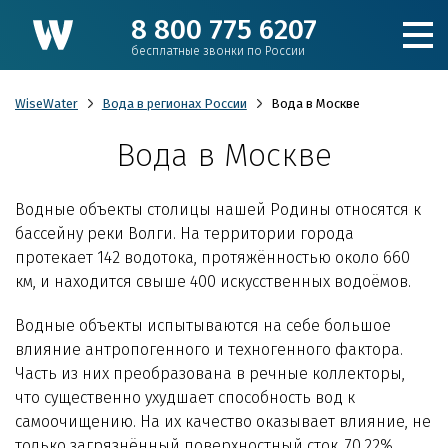
8 800 775 6207
бесплатные звонки по России
WiseWater
Вода в регионах России
Вода в Москве
Вода в Москве
Подобрать фильтр
Водные объекты столицы нашей Родины относятся к
Каталог
бассейну реки Волги. На территории города
протекает 142 водотока, протяжённостью около 660
км, и находится свыше 400 искусственных водоёмов.
Для коттеджа
Водные объекты испытываются на себе большое
Кулеры и пурифайеры
влияние антропогенного и техногенного фактора.
Часть из них преобразована в речные коллекторы,
что существенно ухудшает способность вод к
Для производства и ЖКХ
самоочищению. На их качество оказывает влияние, не
только загрязнённый поверхностный сток. 70,22%