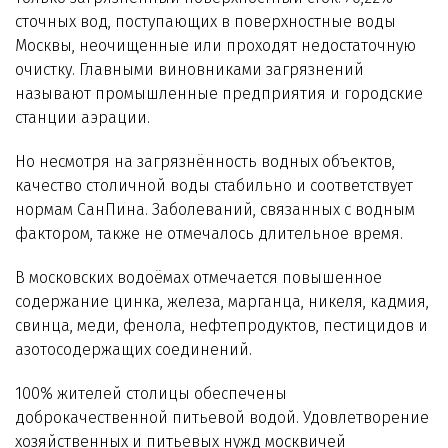
Технологии WiseWater
сточных вод, поступающих в поверхностные воды
Москвы, неочищенные или проходят недостаточную
Стать дилером
очистку. Главными виновниками загрязнений
называют промышленные предприятия и городские
станции аэрации.
Контакты
Но несмотря на загрязнённость водных объектов,
качество столичной воды стабильно и соответствует
нормам СанПина. Заболеваний, связанных с водным
фактором, также не отмечалось длительное время.
В московских водоёмах отмечается повышенное
содержание цинка, железа, марганца, никеля, кадмия,
свинца, меди, фенола, нефтепродуктов, пестицидов и
азотосодержащих соединений.
100% жителей столицы обеспечены
доброкачественной питьевой водой. Удовлетворение
хозяйственных и питьевых нужд москвичей