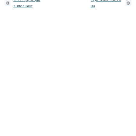
выполняет
на
воздушная
некачественную
подушка в
воду?
системе
обезжелезивания?