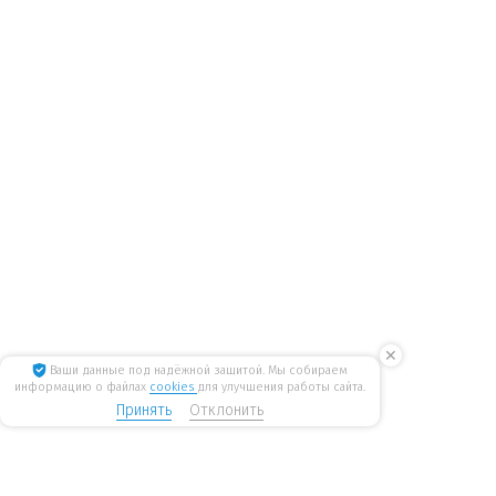
✕
Ваши данные под надёжной защитой. Мы собираем
информацию о файлах
cookies
для улучшения работы сайта.
Принять
Отклонить
8 800 775 6207
Стать дилером