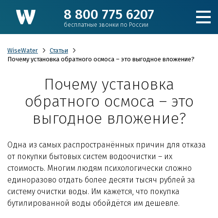
8 800 775 6207
бесплатные звонки по России
WiseWater
Статьи
Почему установка обратного осмоса – это выгодное вложение?
Почему установка
Подобрать фильтр
обратного осмоса – это
Каталог
выгодное вложение?
Для коттеджа
Одна из самых распространённых причин для отказа
от покупки бытовых систем водоочистки – их
Кулеры и пурифайеры
стоимость. Многим людям психологически сложно
единоразово отдать более десяти тысяч рублей за
систему очистки воды. Им кажется, что покупка
Для производства и ЖКХ
бутилированной воды обойдётся им дешевле.