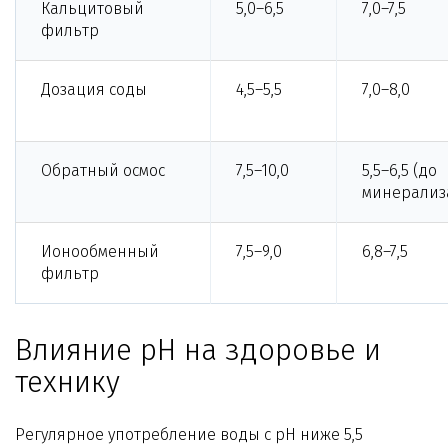
Кальцитовый
5,0–6,5
7,0–7,5
фильтр
Дозация соды
4,5–5,5
7,0–8,0
Обратный осмос
7,5–10,0
5,5–6,5 (до
минерализ
Ионообменный
7,5–9,0
6,8–7,5
фильтр
Влияние pH на здоровье и
технику
Регулярное употребление воды с pH ниже 5,5