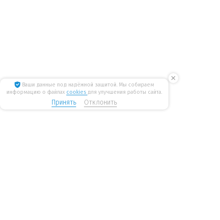
✕
Ваши данные под надёжной защитой. Мы собираем
информацию о файлах
cookies
для улучшения работы сайта.
Принять
Отклонить
8 800 775 6207
Стать дилером
WiseWater
бесплатные звонки по России
mail@wisewater.ru
Пн - Пт, с 8:00 до 18:00 по
Москва, Киевское шоссе,
мск
Бизнес-парк