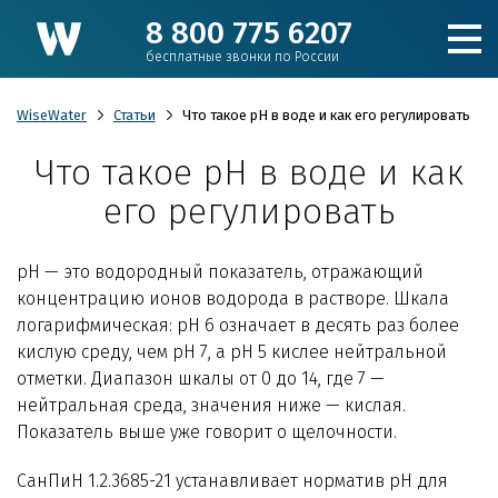
8 800 775 6207
бесплатные звонки по России
WiseWater
Статьи
Что такое pH в воде и как его регулировать
Что такое pH в воде и как
Подобрать фильтр
его регулировать
Каталог
pH — это водородный показатель, отражающий
концентрацию ионов водорода в растворе. Шкала
Для коттеджа
логарифмическая: pH 6 означает в десять раз более
кислую среду, чем pH 7, а pH 5 кислее нейтральной
отметки. Диапазон шкалы от 0 до 14, где 7 —
Кулеры и пурифайеры
нейтральная среда, значения ниже — кислая.
Показатель выше уже говорит о щелочности.
Для производства и ЖКХ
СанПиН 1.2.3685-21 устанавливает норматив pH для