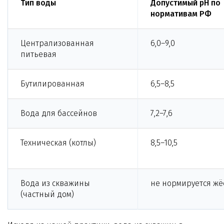
Тип воды
Допустимый pH по
нормативам РФ
Централизованная
6,0–9,0
питьевая
Бутилированная
6,5–8,5
Вода для бассейнов
7,2–7,6
Техническая (котлы)
8,5–10,5
Вода из скважины
не нормируется жё
(частный дом)