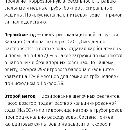
проявляет коррозионную агрессивность. Страдают
стальные и медные трубы, бойлеры, стиральные
машины. Привкус металла в питьевой воде — прямой
сигнал к действию.
Первый метод
— фильтры с кальцитовой загрузкой.
Кальцит (карбонат кальция, CaCO
₃
) медленно
растворяется в потоке воды, отдавая карбонат-ионы
и повышая pH до 7,0–7,5. Такие загрузки применяются
в напорных и безнапорных колоннах. По нашему
опыту, ресурса 25-литрового баллона с кальцитом
хватает на 12–18 месяцев для семьи из трёх человек
при исходном pH около 5,8.
Второй метод
— дозирование щелочных реагентов.
Насос-дозатор подаёт раствор кальцинированной
соды (Na
₂
CO
₃
) или гидроксида натрия в трубопровод
пропорционально расходу воды. Система точнее
кальцитовых фильтров и не зависит от скорости