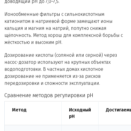
доводящий pH до 7,0–7,5.
Ионообменные фильтры с сильнокислотным
катионитом в натриевой форме замещают ионы
кальция и магния на натрий, попутно снижая
щёлочность. Метод хорош для комплексной борьбы с
жёсткостью и высоким pH.
Дозирование кислоты (соляной или серной) через
насос-дозатор используют на крупных объектах
водоподготовки. В частных домах кислотное
дозирование не применяется из-за рисков
передозировки и сложности эксплуатации.
Сравнение методов регулировки pH
Метод
Исходный
Достигаем
pH