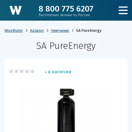
8 800 775 6207
бесплатные звонки по России
WiseWater
Каталог
Умягчение
SA PureEnergy
SA PureEnergy
Подобрать фильтр
Каталог
в наличии
Для коттеджа
Кулеры и пурифайеры
Для производства и ЖКХ