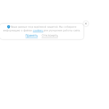
✕
Ваши данные под надёжной защитой. Мы собираем
информацию о файлах
cookies
для улучшения работы сайта.
Принять
Отклонить
8 800 775 6207
Стать дилером
WiseWater
бесплатные звонки по России
mail@wisewater.ru
Пн - Пт, с 8:00 до 18:00 по
Москва, Киевское шоссе,
мск
Бизнес-парк
«Румянцево», корпус А, 1
подъезд, 4 этаж
Санкт-Петербург, Ленинский пр-т, 168. Бизнес-центр