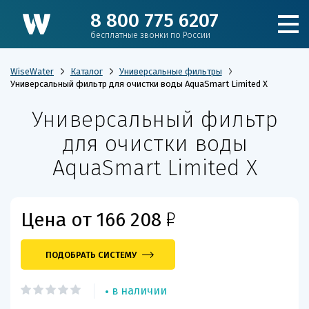
8 800 775 6207
бесплатные звонки по России
WiseWater
Каталог
Универсальные фильтры
Универсальный фильтр для очистки воды AquaSmart Limited X
Универсальный фильтр
Подобрать фильтр
для очистки воды
Каталог
AquaSmart Limited X
Для коттеджа
Р
Цена от 166 208
Кулеры и пурифайеры
ПОДОБРАТЬ СИСТЕМУ
Для производства и ЖКХ
в наличии