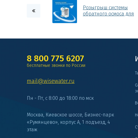
Розыгрыш системы
обратного осмоса для
дома - Termopot!
8 800 775 6207
бесплатные звонки по России
Т
mail@wisewater.ru
G
э
Пн - Пт, с 8:00 до 18:00 по мск
В
Москва, Киевское шоссе, Бизнес-парк
Н
«Румянцево», корпус А, 1 подъезд, 4
С
этаж