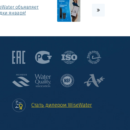
eWater объявляет
дки января!
Стать дилером WiseWater