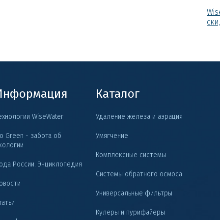
Wis
ски
Информация
Каталог
ехнологии WiseWater
Удаление железа и аэрация
o Green - забота об
Умягчение
кологии
Комплексные системы
ода России. Энциклопедия
Системы обратного осмоса
овости
Универсальные фильтры
татьи
Кулеры и пурифайеры