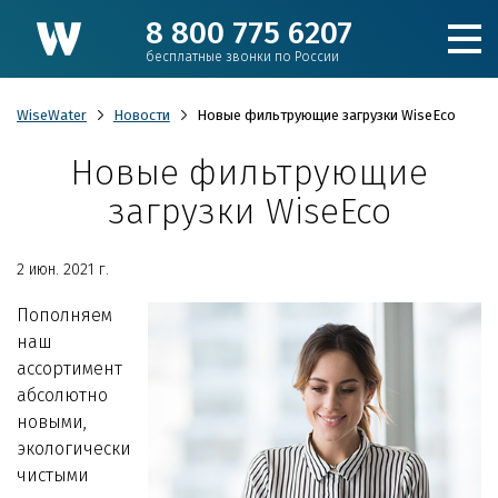
8 800 775 6207
бесплатные звонки по России
WiseWater
Новости
Новые фильтрующие загрузки WiseEco
Новые фильтрующие
Подобрать фильтр
загрузки WiseEco
Каталог
2 июн. 2021 г.
Пополняем
Для коттеджа
наш
ассортимент
Кулеры и пурифайеры
абсолютно
новыми,
Для производства и ЖКХ
экологически
чистыми