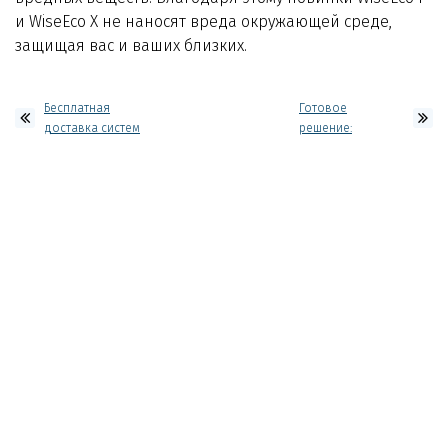
и WiseEco X не наносят вреда окружающей среде,
защищая вас и ваших близких.
Бесплатная
Готовое
доставка систем
решение:
WiseWater
WiseWater
AquaSmart и
SoftX