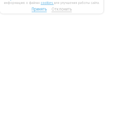
информацию о файлах
cookies
для улучшения работы сайта.
Принять
Отклонить
8 800 775 6207
Стать дилером
WiseWater
бесплатные звонки по России
mail@wisewater.ru
Пн - Пт, с 8:00 до 18:00 по
Москва, Киевское шоссе,
мск
Бизнес-парк
«Румянцево», корпус А, 1
подъезд, 4 этаж
Санкт-Петербург, Ленинский пр-т, 168. Бизнес-центр
«Энергия», офис 613
Информация
Каталог