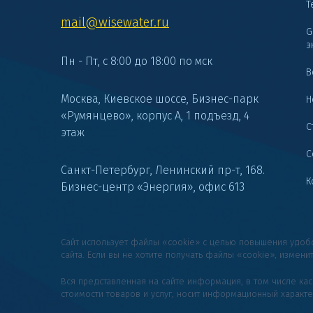
Т
mail@wisewater.ru
G
э
Пн - Пт, с 8:00 до 18:00 по мск
В
Москва, Киевское шоссе, Бизнес-парк
Н
«Румянцево», корпус А, 1 подъезд, 4
С
этаж
С
Санкт-Петербург, Ленинский пр-т, 168.
К
Бизнес-центр «Энергия», офис 613
Сайт использует файлы «cookie» с целью повышения удо
сайта. Если вы не хотите получать файлы «cookie», измени
Вся представленная на сайте информация, в том числе ка
стоимости товаров и услуг, носит информационный характ