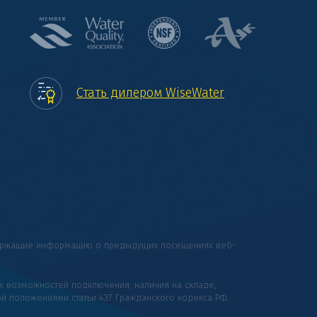
Стать дилером WiseWater
одержащие информацию о предыдущих посещениях веб-
их возможностей подключения, наличия на складе,
ой положениями статьи 437 Гражданского кодекса РФ.