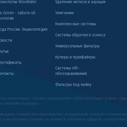
ехнологии WiseWater
Удаление железа и аэрация
o Green - забота об
Умягчение
кологии
Комплексные системы
ода России. Энциклопедия
Системы обратного осмоса
овости
Универсальные фильтры
татьи
Кулеры и пурифайеры
ертификаты
Системы УФ-
онтакты
обеззараживания
Фильтры под мойку
бства пользования. «Cookie» представляют собой небольшие файлы, с
те настройки браузера.
сающаяся технических характеристик оборудования, условий и техническ
ер и ни при каких условиях не является публичной офертой, определяем