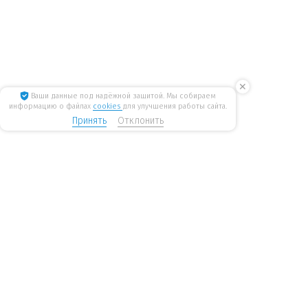
✕
Ваши данные под надёжной защитой. Мы собираем
информацию о файлах
cookies
для улучшения работы сайта.
Принять
Отклонить
8 800 775 6207
Стать дилером
WiseWater
бесплатные звонки по России
mail@wisewater.ru
Пн - Пт, с 8:00 до 18:00 по
Москва, Киевское шоссе,
мск
Бизнес-парк
«Румянцево», корпус А, 1