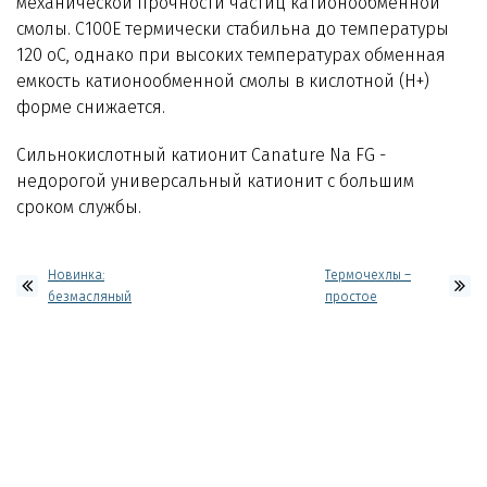
механической прочности частиц катионообменной
смолы. С100Е термически стабильна до температуры
120 оС, однако при высоких температурах обменная
емкость катионообменной смолы в кислотной (Н+)
форме снижается.
Сильнокислотный катионит Canature Na FG -
недорогой универсальный катионит с большим
сроком службы.
Новинка:
Термочехлы –
безмасляный
простое
компрессор для
решение
систем аэрации
проблемы с
LP12
конденсатом!