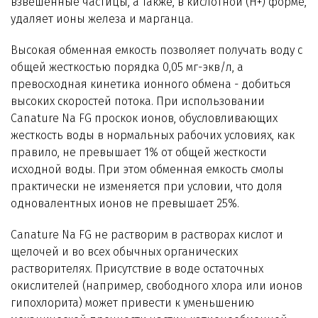
взвешенные частицы, а также, в кислотной (Н+) форме,
Технологии WiseWater
удаляет ионы железа и марганца.
Стать дилером
Высокая обменная емкость позволяет получать воду с
общей жесткостью порядка 0,05 мг-экв/л, а
превосходная кинетика ионного обмена - добиться
Контакты
высоких скоростей потока. При использовании
Сanature Na FG проскок ионов, обусловливающих
жесткость воды в нормальных рабочих условиях, как
правило, не превышает 1% от общей жесткости
исходной воды. При этом обменная емкость смолы
практически не изменяется при условии, что доля
одновалентных ионов не превышает 25%.
Сanature Na FG не растворим в растворах кислот и
щелочей и во всех обычных органических
растворителях. Присутствие в воде остаточных
окислителей (например, свободного хлора или ионов
гипохлорита) может привести к уменьшению