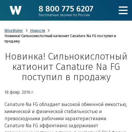
8 800 775 6207
бесплатные звонки по России
WiseWater
Новости
Новинка! Сильнокислотный катионит Canature Na FG поступил в
продажу
Подобрать фильтр
Новинка! Сильнокислотный
катионит Canature Na FG
Каталог
поступил в продажу
Для коттеджа
18 февр. 2016 г.
Кулеры и пурифайеры
Сanature Na FG обладает высокой обменной емкостью,
химической и физической стабильностью и
Для производства и ЖКХ
превосходными рабочими характеристиками.
Сanature Na FG эффективно задерживает