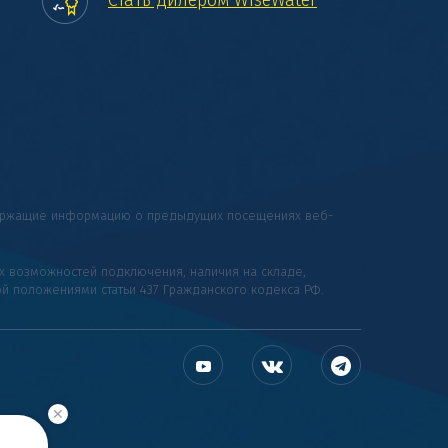
Стать дилером WiseWater
одержащие информацию о предыдущих посещениях веб-
их возможностей подключения, наличия на складе,
ой положениями статьи 437 Гражданского кодекса РФ.
✕