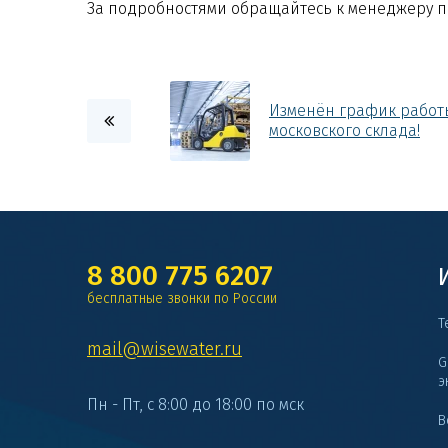
За подробностями обращайтесь к менеджеру п
Изменён график работ
московского склада!
8 800 775 6207
бесплатные звонки по России
Т
mail@wisewater.ru
G
э
Пн - Пт, с 8:00 до 18:00 по мск
В