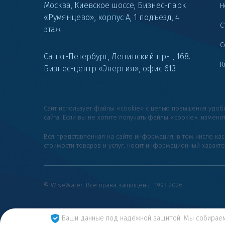
Москва, Киевское шоссе, Бизнес-парк
Н
«Румянцево», корпус А, 1 подъезд, 4
С
этаж
С
Санкт-Петербург, Ленинский пр-т, 168.
К
Бизнес-центр «Энергия», офис 613
Сайт использует файлы «cookie» с целью повышения удо
сайта. Если вы не хотите получать файлы «cookie», измени
Вся представленная на сайте информация, в том числе ка
стоимости товаров и услуг, носит информационный характ
© WiseWater. Все права защищены. 1993-2026
Ваши данные под надёжной защитой. Мы собира