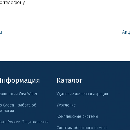
о телефону.
ы
Акц
Информация
Каталог
ехнологии WiseWater
Удаление железа и аэрация
o Green - забота об
Умягчение
кологии
Комплексные системы
ода России. Энциклопедия
Системы обратного осмоса