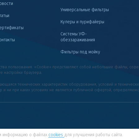
овости
Универсальные фильтры
татьи
Кулеры и пурифайеры
ертификаты
Системы УФ-
онтакты
обеззараживания
Фильтры под мойку
бства пользования. «Cookie» представляют собой небольшие файлы, с
те настройки браузера.
сающаяся технических характеристик оборудования, условий и техническ
ер и ни при каких условиях не является публичной офертой, определяем
ем информацию о файлах
cookies
для улучшения работы сайта.