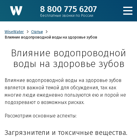
8 800 775 6207
бесплатные звонки по России
WiseWater
Статьи
Влияние водопроводной воды на здоровье зубов
Влияние водопроводной
Подобрать фильтр
воды на здоровье зубов
Каталог
Влияние водопроводной воды на здоровье зубов
является важной темой для обсуждения, так как
Для коттеджа
многие люди ежедневно пользуются ею и порой не
подозревают о возможных рисках.
Кулеры и пурифайеры
Рассмотрим основные аспекты:
Для производства и ЖКХ
Загрязнители и токсичные вещества.