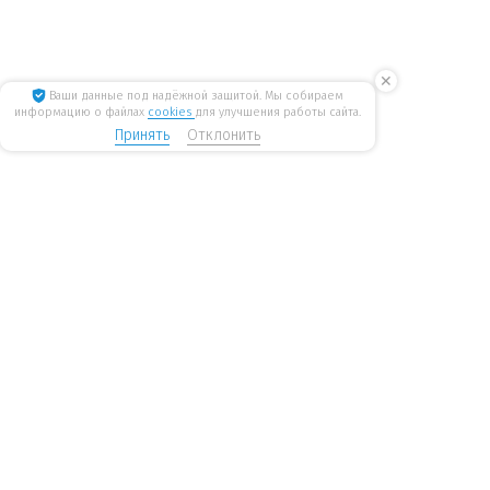
✕
Ваши данные под надёжной защитой. Мы собираем
информацию о файлах
cookies
для улучшения работы сайта.
Принять
Отклонить
8 800 775 6207
Стать дилером
WiseWater
бесплатные звонки по России
mail@wisewater.ru
Пн - Пт, с 8:00 до 18:00 по
Москва, Киевское шоссе,
мск
Бизнес-парк
«Румянцево», корпус А, 1
подъезд, 4 этаж
Санкт-Петербург, Ленинский пр-т, 168. Бизнес-центр
«Энергия», офис 613