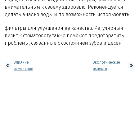
внимательным к своему здоровью. Рекомендуется
делать анализ воды и по возможности использовать
фильтры для улучшения её качества. Регулярный
визит к стоматологу также поможет предотвратить
проблемы, связанные с состоянием зубов и дёсен.
Влияние
Экологические
изменения
аспекты
климата на
водоочистки:
водные ресурсы
как
использование
фильтров для
воды может
снизить
количество
пластиковых
бутылок